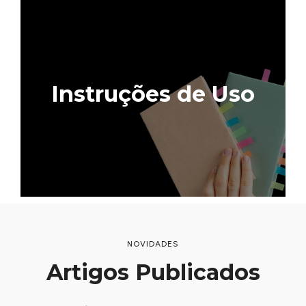
Instruções de Uso
Acessar
NOVIDADES
Artigos Publicados